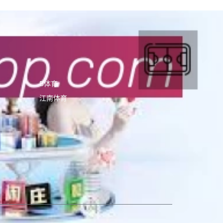
B体育
江南体育