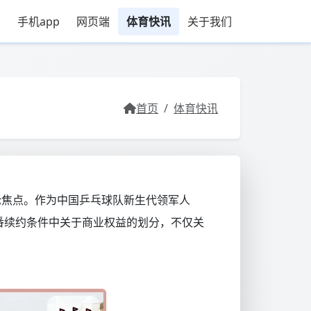
手机app
网页端
体育快讯
关于我们
首页
/
体育快讯
论焦点。作为中国乒乓球队新生代领军人
番续约条件中关于商业权益的划分，不仅关