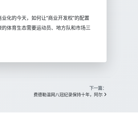
业化的今天，如何让“商业开发权”的配置
康的体育生态需要运动员、地方队和市场三
下一篇：
费德勒温网八冠纪录保持十年，阿尔