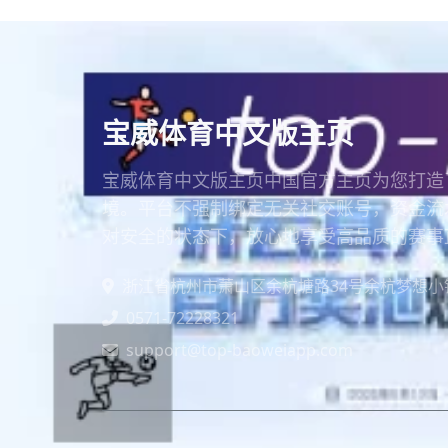
宝威体育中文版主页
宝威体育中文版主页中国官方主页为您打造
境。平台不强制绑定无关社交账号，资金流
对安全的状态下，放心地享受高品质的赛事
浙江省杭州市萧山区余杭塘路34号余杭梦想小镇
0571-72228321
support@top-baoweiapp.com