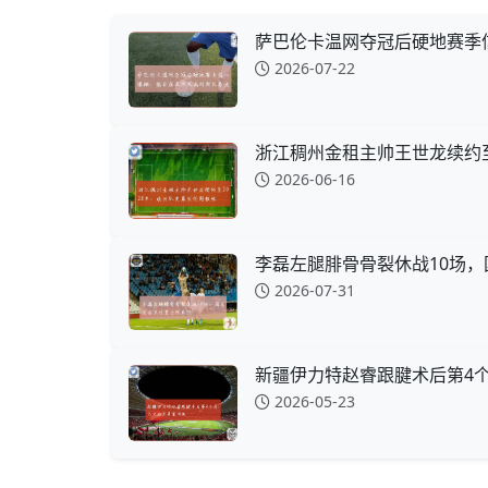
萨巴伦卡温网夺冠后硬地赛季
2026-07-22
浙江稠州金租主帅王世龙续约至
2026-06-16
李磊左腿腓骨骨裂休战10场
2026-07-31
新疆伊力特赵睿跟腱术后第4
2026-05-23