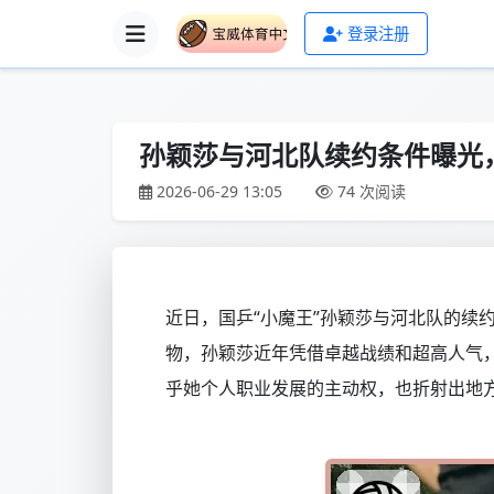
登录注册
孙颖莎与河北队续约条件曝光
2026-06-29 13:05
74 次阅读
近日，国乒“小魔王”孙颖莎与河北队的
物，孙颖莎近年凭借卓越战绩和超高人气
乎她个人职业发展的主动权，也折射出地