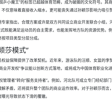
“国乒小魔王”的标签已超越体育范畴，成为破圈的文化符号。其
，不仅意味着直接收入缩水，更可能丧失通过孙颖莎影响力吸引
销专家指出，合理方案或许是双方共同设立商业开发联合小组，
”模式既能满足运动员的自主需求，也能发挥地方队的资源优势。
终按项目类型分层分成。
颖莎模式”
员权益保障提供了改革契机。近年来，游泳队的汪顺、女篮的李
商业开发权”争议能以创新方式落地，或将成为中国体育职业化
权管理者”转向“服务支持者”。例如，河北队可成立专门经纪部
缓解矛盾，还将提升整个团队的商业运作效率。对于孙颖莎而言
度曝光导致状态下滑的覆辙。