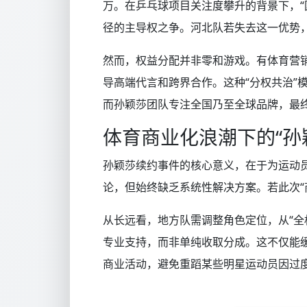
万。在乒乓球项目关注度攀升的背景下，
径的主导权之争。河北队若失去这一优势
然而，权益分配并非零和游戏。有体育营
导高端代言和跨界合作。这种“分权共治
而孙颖莎团队专注全国乃至全球品牌，最
体育商业化浪潮下的“孙
孙颖莎续约事件的核心意义，在于为运动
论，但始终缺乏系统性解决方案。若此次“
从长远看，地方队需调整角色定位，从“全
专业支持，而非单纯收取分成。这不仅能
商业活动，避免重蹈某些明星运动员因过