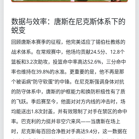
数据与效率：唐斯在尼克斯体系下的
蜕变
回顾唐斯本赛季的征程，他完美适应了锡伯杜教练的
战术体系。在常规赛中，他场均贡献24.5分、12.8个
篮板和3.2次助攻，投篮命中率高达52.6%，三分命中
率也维持在39.8%的水准。更重要的是，他不再是那
个被诟病“防守软蛋”的中锋。在尼克斯强调身体对抗
的防守体系中，唐斯的护框能力和换防积极性有了质
的飞跃。季后赛至今，他面对对方内线的冲击时，场
均能送出1.8次封盖，并有效限制了对手在禁区的命中
率。巴克利的力挺并非空穴来风——当唐斯在场上
时，尼克斯每百回合净胜对手高达9.4分，这一数据在