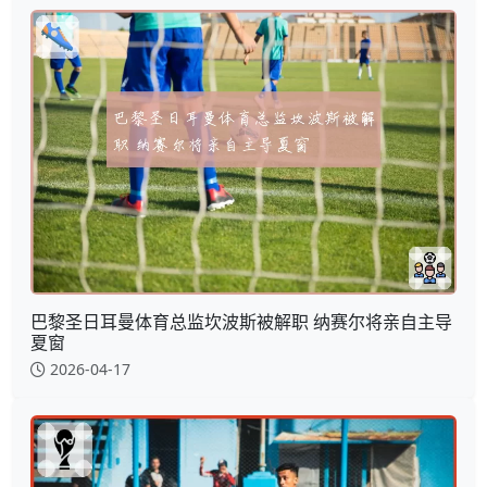
巴黎圣日耳曼体育总监坎波斯被解职 纳赛尔将亲自主导
夏窗
2026-04-17