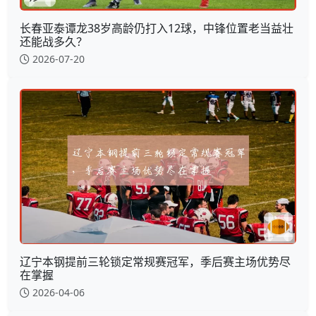
长春亚泰谭龙38岁高龄仍打入12球，中锋位置老当益壮
还能战多久？
2026-07-20
辽宁本钢提前三轮锁定常规赛冠军，季后赛主场优势尽
在掌握
2026-04-06