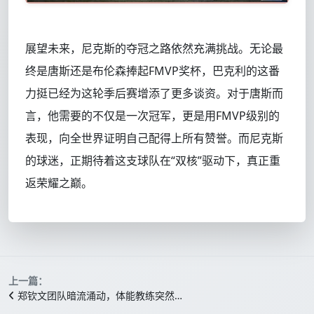
展望未来，尼克斯的夺冠之路依然充满挑战。无论最
终是唐斯还是布伦森捧起FMVP奖杯，巴克利的这番
力挺已经为这轮季后赛增添了更多谈资。对于唐斯而
言，他需要的不仅是一次冠军，更是用FMVP级别的
表现，向全世界证明自己配得上所有赞誉。而尼克斯
的球迷，正期待着这支球队在“双核”驱动下，真正重
返荣耀之巅。
上一篇：
郑钦文团队暗流涌动，体能教练突然…