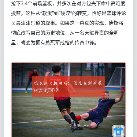
抢下3.4个前场篮板，并多次在对方包夹下命中高难度
投篮。这种从“软蛋”到“硬汉”的转变，恰好是篮球评论
员最津津乐道的叙事。如果这一幕真的实现，唐斯将
彻底改写自己的历史地位，从一名天赋异禀的全明
星，蜕变为拥有总冠军戒指的传奇中锋。