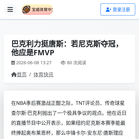
登录注册
巴克利力挺唐斯：若尼克斯夺冠，
他应是FMVP
2026-06-08 13:27
80 次阅读
首页
/
体育快讯
在NBA季后赛激战正酣之际，TNT评论员、传奇球星
查尔斯·巴克利抛出了一个极具争议的观点。他在近日
的直播节目中公开表示，如果纽约尼克斯本赛季能最
终捧起奥布莱恩杯，那么中锋卡尔-安东尼·唐斯理应