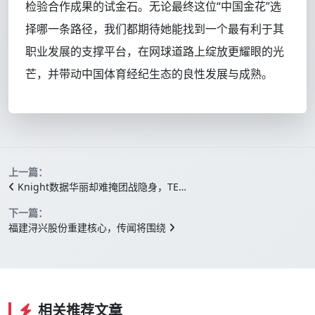
检验合作成果的试金石。无论最终这位“中国金花”选
择哪一条路径，我们都期待她能找到一个最有利于其
职业发展的支撑平台，在网球道路上绽放更耀眼的光
芒，并带动中国体育经纪生态的良性发展与成熟。
上一篇：
Knight数据华丽却难掩团战隐身，TE…
下一篇：
福建浔兴股份重建核心，传闻将围绕
相关推荐文章