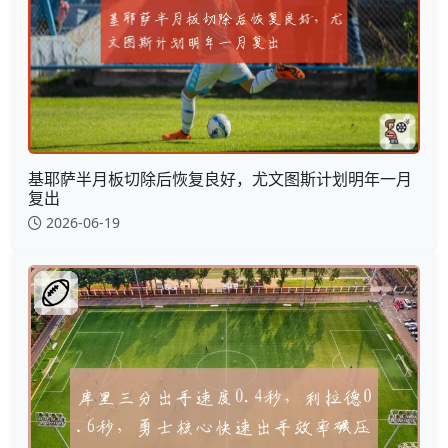
基耶萨半月板切除后恢复良好，尤文图斯计划明年一月
复出
2026-06-19