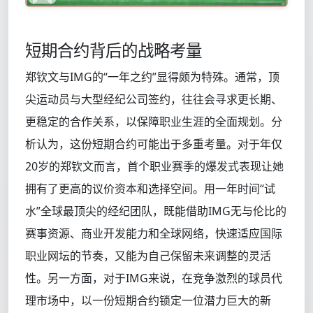
短期合约背后的战略考量
郑钦文与IMG的“一年之约”显得颇为特殊。通常，顶
尖运动员与大型经纪公司签约，往往会寻求更长期、
更稳定的合作关系，以保障职业生涯的全面规划。分
析认为，这份短期合约可能出于多重考量。对于年仅
20岁的郑钦文而言，首个职业赛季的爆发式表现让她
拥有了更高的议价资本和选择空间。用一年时间“试
水”全球最顶尖的经纪团队，既能借助IMG无与伦比的
赛事资源、商业开发能力和全球网络，快速适应国际
职业网坛的节奏，又能为自己保留未来调整的灵活
性。另一方面，对于IMG来说，在竞争激烈的球员代
理市场中，以一份短期合约锁定一位潜力巨大的新